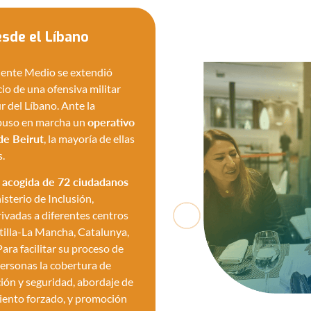
sde el Líbano
iente Medio se extendió
io de una ofensiva militar
ur del Líbano. Ante la
 puso en marcha un
operativo
de Beirut
, la mayoría de ellas
s.
a
acogida de 72 ciudadanos
sterio de Inclusión,
ivadas a diferentes centros
tilla-La Mancha, Catalunya,
ra facilitar su proceso de
personas la cobertura de
ión y seguridad, abordaje de
miento forzado, y promoción