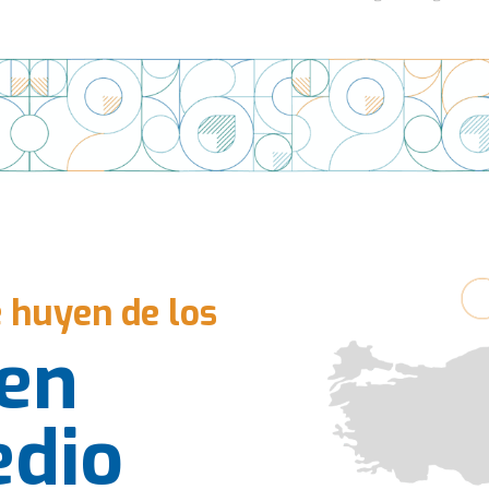
 huyen de los
 en
edio