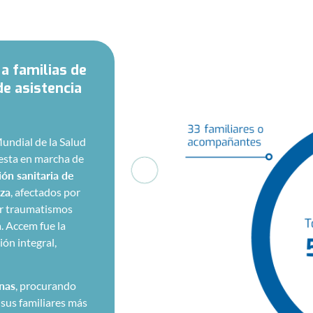
a familias de
de asistencia
undial de la Salud
esta en marcha de
ión sanitaria de
aza
, afectados por
or traumatismos
. Accem fue la
ión integral,
inas
, procurando
sus familiares más