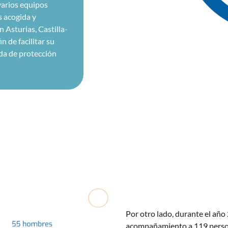
varios equipos
s acogida y
 Asturias, Castilla-
n de facilitar su
ida de protección
Por otro lado, durante el añ
acompañamiento a 119 person