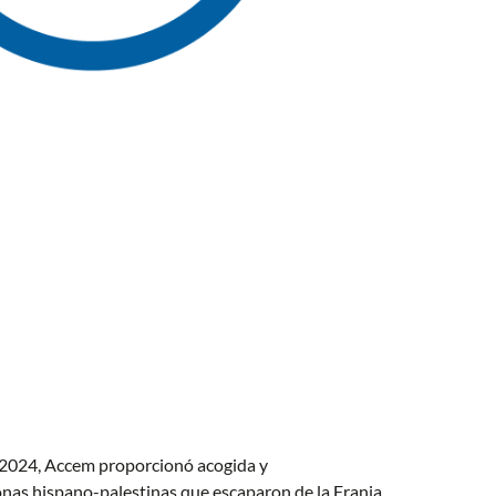
o 2024, Accem proporcionó acogida y
as hispano-palestinas que escaparon de la Franja